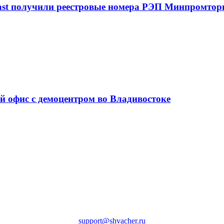
ast получили реестровые номера РЭП Минпромтор
й офис с демоцентром во Владивостоке
support@shvacher.ru