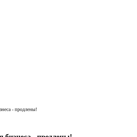
неса - продлены!
 бизнеса - продлены!