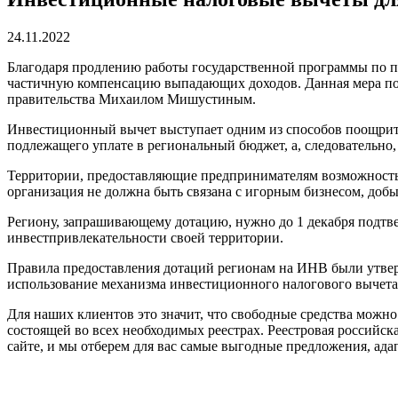
24.11.2022
Благодаря продлению работы государственной программы по пр
частичную компенсацию выпадающих доходов. Данная мера под
правительства Михаилом Мишустиным.
Инвестиционный вычет выступает одним из способов поощрить
подлежащего уплате в региональный бюджет, а, следовательно,
Территории, предоставляющие предпринимателям возможность 
организация не должна быть связана с игорным бизнесом, доб
Региону, запрашивающему дотацию, нужно до 1 декабря подтв
инвестпривлекательности своей территории.
Правила предоставления дотаций регионам на ИНВ были утверж
использование механизма инвестиционного налогового вычета
Для наших клиентов это значит, что свободные средства мож
состоящей во всех необходимых реестрах. Реестровая российска
сайте, и мы отберем для вас самые выгодные предложения, ад