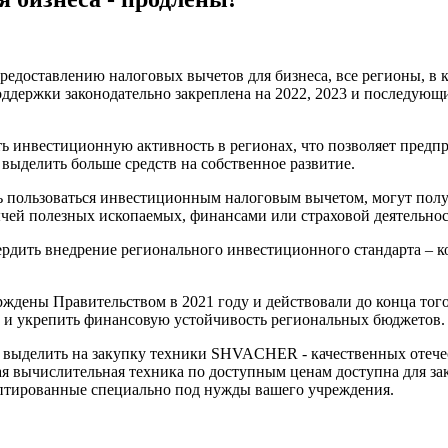
едоставлению налоговых вычетов для бизнеса, все регионы, в к
держки законодательно закреплена на 2022, 2023 и последующ
 инвестиционную активность в регионах, что позволяет предпр
 выделить больше средств на собственное развитие.
пользоваться инвестиционным налоговым вычетом, могут получ
ычей полезных ископаемых, финансами или страховой деятельно
ердить внедрение регионального инвестиционного стандарта –
дены Правительством в 2021 году и действовали до конца того
 и укрепить финансовую устойчивость региональных бюджетов.
но выделить на закупку техники SHVACHER - качественных отеч
я вычислительная техника по доступным ценам доступна для зака
аптированные специально под нужды вашего учреждения.